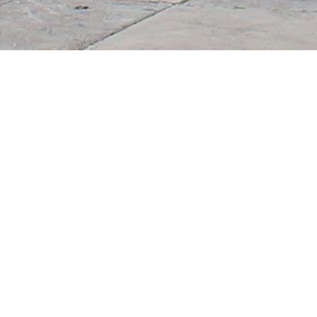
Aufgrund des Großbrandes im Jahr 2023 können w
Das Alte Museum
Das Neue Museum