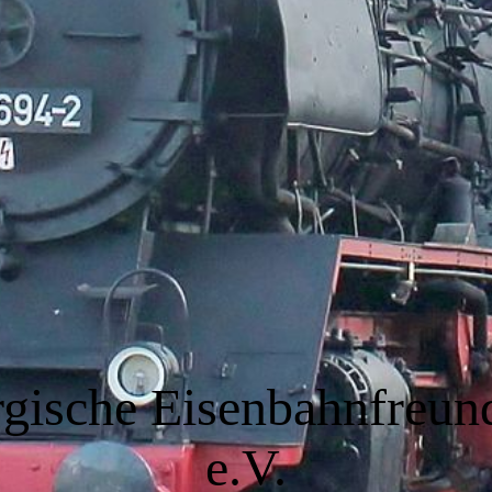
gische Eisenbahnfreun
e.V.