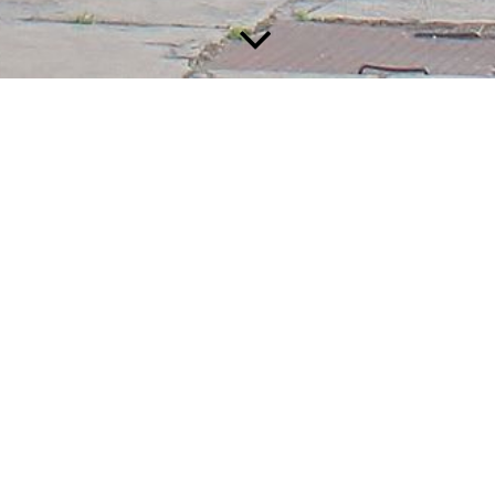
Mecklenburgisches Eisenbahn und Technikmuseum
ir auf dieser Seite derzeitig nicht unser Museum vorstellen. Wir bem