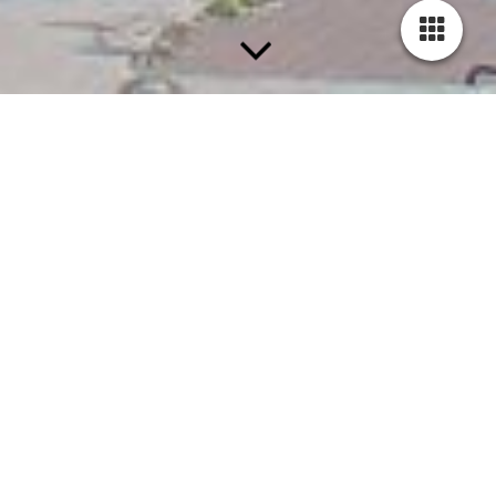
Gleissanierung
Wegen Mängel am Oberbau konnte das Gleis 90 der
Anschlussbahn des Vereins seit längerem nicht genutzt werden
und war gesperrt.
Vom 22.10. bis 01.11.2018 fand nun mit Unterstützung der
Firma BUG Verkehrsbau AG eine Sanierung des Gleises statt.
Dabei wurden die Schwellen erneuert und das Gleis neu
gestopft.